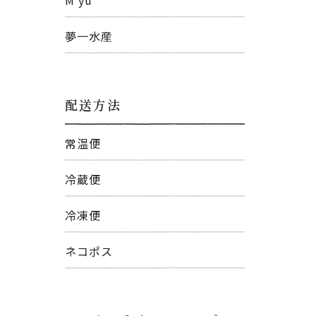
夢一水産
配送方法
常温便
冷蔵便
冷凍便
ネコポス