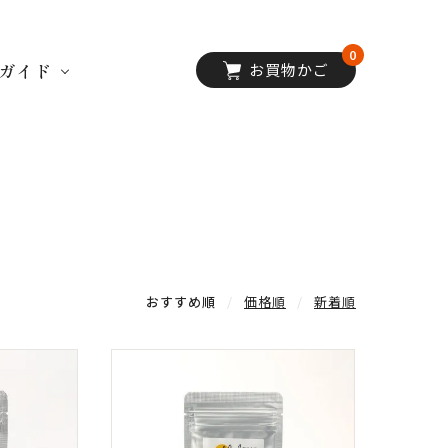
0
ガイド
お買物かご
おすすめ順
価格順
新着順