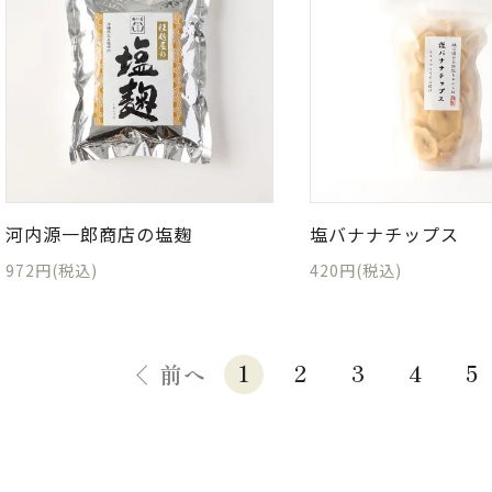
河内源一郎商店の塩麹
塩バナナチップス
972円(税込)
420円(税込)
1
2
3
4
5
前へ