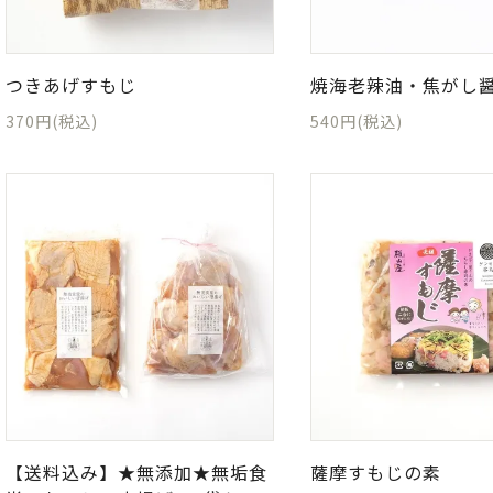
つきあげすもじ
焼海老辣油・焦がし
370円(税込)
540円(税込)
【送料込み】★無添加★無垢食
薩摩すもじの素