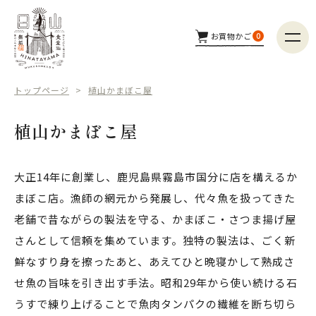
お買物かご
0
商品カテゴリー
トップページ
植山かまぼこ屋
つくり手
植山かまぼこ屋
配送方法
大正14年に創業し、鹿児島県霧島市国分に店を構えるか
まぼこ店。漁師の網元から発展し、代々魚を扱ってきた
商品検索
老舗で昔ながらの製法を守る、かまぼこ・さつま揚げ屋
さんとして信頼を集めています。独特の製法は、ごく新
鮮なすり身を擦ったあと、あえてひと晩寝かして熟成さ
せ魚の旨味を引き出す手法。昭和29年から使い続ける石
うすで練り上げることで魚肉タンパクの繊維を断ち切ら