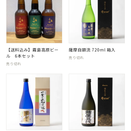
日当山無垢食堂について
実店舗のご案内
ご利用ガイド
ギフトラッピング
よくある質問
【送料込み】霧島高原ビー
薩摩自顕流 720ml 箱入
ル 6本セット
ログイン
会員登録
売り切れ
売り切れ
特定商取引法表示
プライバシーポリシー