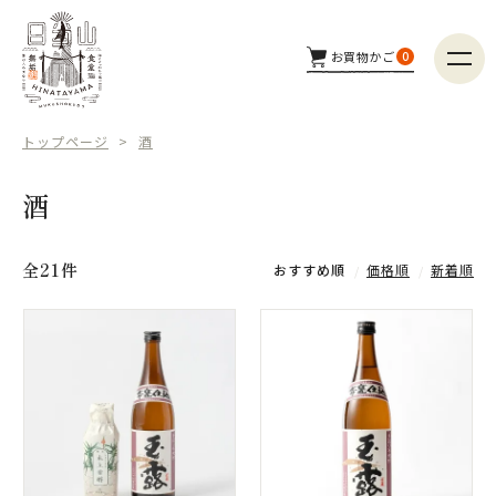
お買物かご
0
商品カテゴリー
トップページ
酒
つくり手
酒
配送方法
全21件
おすすめ順
価格順
新着順
商品検索