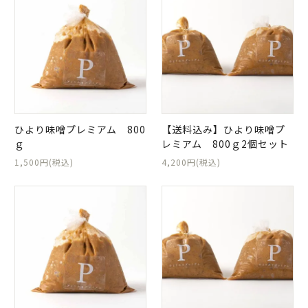
日当山無垢食堂について
実店舗のご案内
ご利用ガイド
ギフトラッピング
よくある質問
ひより味噌プレミアム 800
【送料込み】ひより味噌プ
ログイン
会員登録
ｇ
レミアム 800ｇ2個セット
特定商取引法表示
プライバシーポリシー
1,500円(税込)
4,200円(税込)