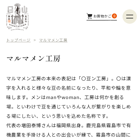
お買物かご
0
商品カテゴリー
トップページ
マルマメン工房
つくり手
マルマメン工房
配送方法
マルマメン工房の本来の表記は「〇豆ン工房」。〇は漢
字を入れると様々な豆の名前になったり、平和や輪を意
商品検索
味します。メンはmanやwoman、工房は何かを創る
場。といわけで豆を通じていろんな人が繋がりを楽しめ
る場にしたい、という思いを込めた名称です。
代表の増田泰博さんは福岡県出身。鹿児島県霧島市で有
機農業を手掛ける人との出会いが縁で、霧島市の山間に