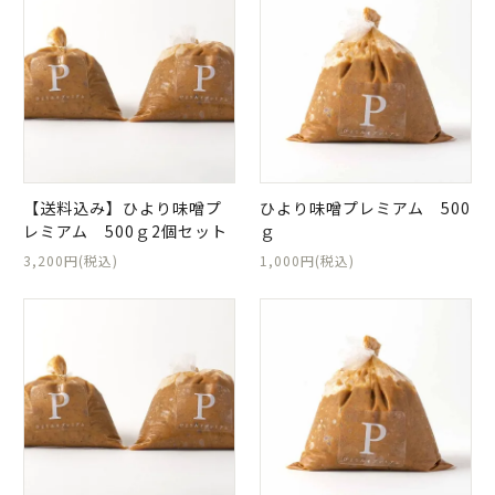
日当山無垢食堂について
実店舗のご案内
ご利用ガイド
ギフトラッピング
よくある質問
【送料込み】ひより味噌プ
ひより味噌プレミアム 500
ログイン
会員登録
レミアム 500ｇ2個セット
ｇ
特定商取引法表示
プライバシーポリシー
3,200円(税込)
1,000円(税込)