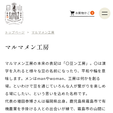
お買物かご
0
商品カテゴリー
トップページ
マルマメン工房
つくり手
マルマメン工房
配送方法
マルマメン工房の本来の表記は「〇豆ン工房」。〇は漢
字を入れると様々な豆の名前になったり、平和や輪を意
商品検索
味します。メンはmanやwoman、工房は何かを創る
場。といわけで豆を通じていろんな人が繋がりを楽しめ
る場にしたい、という思いを込めた名称です。
代表の増田泰博さんは福岡県出身。鹿児島県霧島市で有
機農業を手掛ける人との出会いが縁で、霧島市の山間に