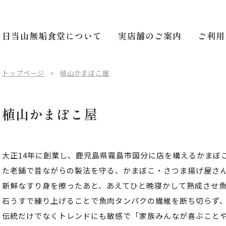
日当山無垢食堂について
実店舗のご案内
ご利用
トップページ
植山かまぼこ屋
植山かまぼこ屋
大正14年に創業し、鹿児島県霧島市国分に店を構えるかまぼ
た老舗で昔ながらの製法を守る、かまぼこ・さつま揚げ屋さ
新鮮なすり身を擦ったあと、あえてひと晩寝かして熟成させ魚
石うすで練り上げることで魚肉タンパクの繊維を断ち切らず
伝統だけでなくトレンドにも敏感で「家族みんなが喜ぶこと