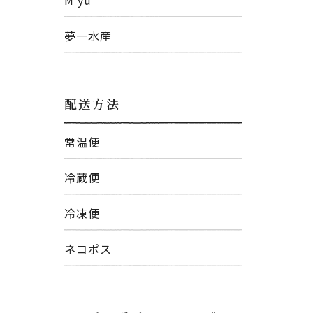
夢一水産
配送方法
常温便
冷蔵便
冷凍便
ネコポス