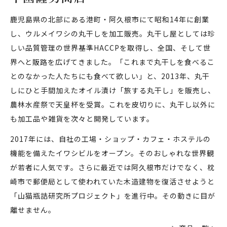
鹿児島県の北部にある港町・阿久根市にて昭和14年に創業
し、ウルメイワシの丸干しを加工販売。丸干し屋としては珍
しい品質管理の世界基準HACCPを取得し、全国、そして世
界へと販路を広げてきました。「これまで丸干しを食べるこ
とのなかった人たちにも食べて欲しい」と、2013年、丸干
しにひと手間加えたオイル漬け「旅する丸干し」を販売し、
農林水産祭で天皇杯を受賞。これを皮切りに、丸干し以外に
も加工品や雑貨を次々と開発しています。
2017年には、自社の工場・ショップ・カフェ・ホステルの
機能を備えたイワシビルをオープン。そのおしゃれな世界観
が若者に人気です。さらに最近では阿久根市だけでなく、枕
崎市で郵便局として使われていた木造建物を復活させようと
「山猫瓶詰研究所プロジェクト」を進行中。その動きに目が
離せません。