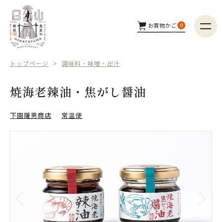
お買物かご
0
商品カテゴリー
トップページ
調味料・味噌・出汁
つくり手
焼海老辣油・焦がし醤油
配送方法
下園薩男商店
常温便
商品検索