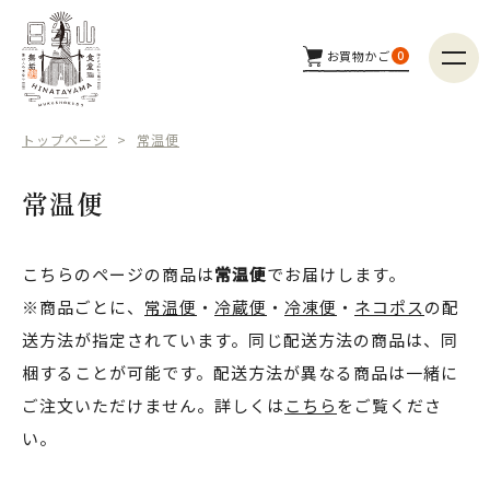
お買物かご
0
商品カテゴリー
トップページ
常温便
つくり手
常温便
配送方法
こちらのページの商品は
常温便
でお届けします。
※商品ごとに、
常温便
・
冷蔵便
・
冷凍便
・
ネコポス
の配
商品検索
送方法が指定されています。同じ配送方法の商品は、同
梱することが可能です。配送方法が異なる商品は一緒に
ご注文いただけません。詳しくは
こちら
をご覧くださ
い。