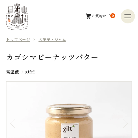
お買物かご
0
商品カテゴリー
トップページ
お菓子・ジャム
つくり手
カゴシマピーナッツバター
配送方法
常温便
gift*
商品検索