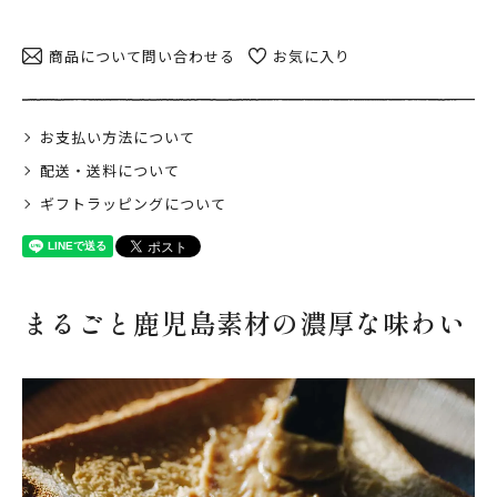
日当山無垢食堂について
実店舗のご案内
商品について問い合わせる
お気に入り
ご利用ガイド
ギフトラッピング
お支払い方法について
よくある質問
配送・送料について
ギフトラッピングについて
ログイン
会員登録
特定商取引法表示
プライバシーポリシー
まるごと鹿児島素材の濃厚な味わい