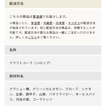
配送方法
こちらの商品は
常温便
でお届けします。
※商品ごとに、
常温便
・
冷蔵便
・
冷凍便
・
ネコポス
の配送方法
が指定されています。同じ配送方法の商品は、同梱することが
可能です。配送方法が異なる商品は一緒にご注文いただけませ
ん。詳しくは
こちら
をご覧ください。
名称
クラフトコーラ（シロップ）
原材料名
グラニュー糖、グリーンカルダモン、クローブ、シナモ
ン、生姜、唐辛子、山椒、バタフライピー、オールスパイ
ス、月桃の葉、コーラナッツ