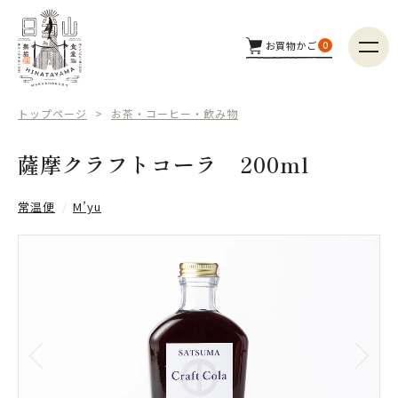
お買物かご
0
商品カテゴリー
トップページ
お茶・コーヒー・飲み物
つくり手
薩摩クラフトコーラ 200ml
配送方法
常温便
M’yu
商品検索