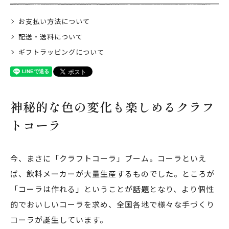
日当山無垢食堂について
お支払い方法について
実店舗のご案内
配送・送料について
ご利用ガイド
ギフトラッピングについて
ギフトラッピング
よくある質問
ログイン
会員登録
神秘的な色の変化も楽しめるクラフ
特定商取引法表示
プライバシーポリシー
トコーラ
今、まさに「クラフトコーラ」ブーム。コーラといえ
ば、飲料メーカーが大量生産するものでした。ところが
「コーラは作れる」ということが話題となり、より個性
的でおいしいコーラを求め、全国各地で様々な手づくり
コーラが誕生しています。