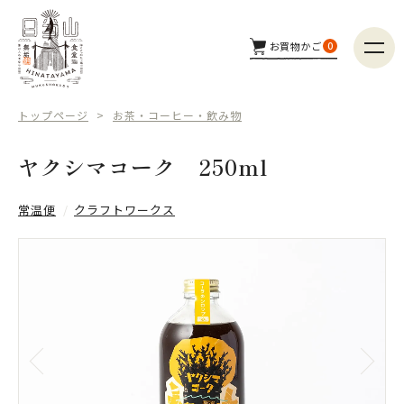
お買物かご
0
商品カテゴリー
トップページ
お茶・コーヒー・飲み物
つくり手
ヤクシマコーク 250ml
配送方法
常温便
クラフトワークス
商品検索