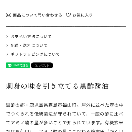
日当山無垢食堂について
実店舗のご案内
商品について問い合わせる
お気に入り
ご利用ガイド
ギフトラッピング
お支払い方法について
よくある質問
配送・送料について
ギフトラッピングについて
ログイン
会員登録
特定商取引法表示
プライバシーポリシー
刺身の味を引き立てる黒酢醤油
黒酢の郷・鹿児島県霧島市福山町。屋外に並べた壺の中
でつくられる伝統製法が守られていて、一般の酢に比べ
てアミノ酸の量が多いことで知られています。有機玄米
だけを使用し、アミノ酸の量にこだわる桷志田（かくい