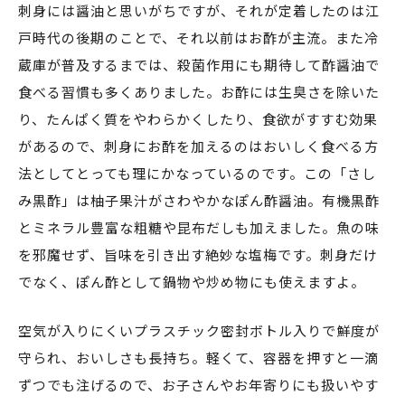
刺身には醤油と思いがちですが、それが定着したのは江
戸時代の後期のことで、それ以前はお酢が主流。また冷
蔵庫が普及するまでは、殺菌作用にも期待して酢醤油で
食べる習慣も多くありました。お酢には生臭さを除いた
り、たんぱく質をやわらかくしたり、食欲がすすむ効果
があるので、刺身にお酢を加えるのはおいしく食べる方
法としてとっても理にかなっているのです。この「さし
み黒酢」は柚子果汁がさわやかなぽん酢醤油。有機黒酢
とミネラル豊富な粗糖や昆布だしも加えました。魚の味
を邪魔せず、旨味を引き出す絶妙な塩梅です。刺身だけ
でなく、ぽん酢として鍋物や炒め物にも使えますよ。
空気が入りにくいプラスチック密封ボトル入りで鮮度が
守られ、おいしさも長持ち。軽くて、容器を押すと一滴
ずつでも注げるので、お子さんやお年寄りにも扱いやす