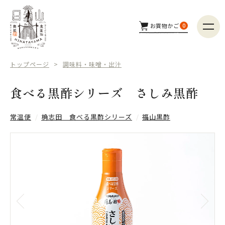
お買物かご
0
商品カテゴリー
トップページ
調味料・味噌・出汁
つくり手
食べる黒酢シリーズ さしみ黒酢
配送方法
常温便
桷志田 食べる黒酢シリーズ
福山黒酢
商品検索