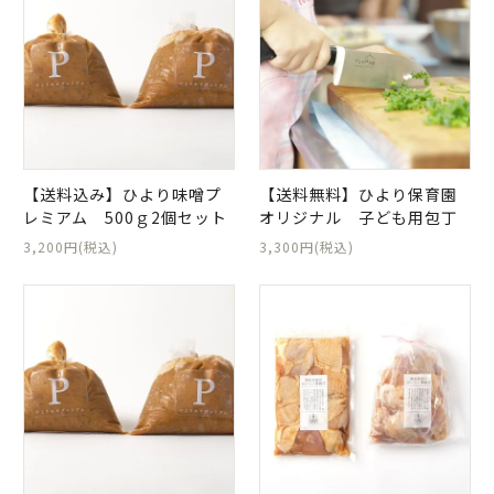
日当山無垢食堂について
実店舗のご案内
ご利用ガイド
ギフトラッピング
よくある質問
【送料込み】ひより味噌プ
【送料無料】ひより保育園
ログイン
会員登録
レミアム 500ｇ2個セット
オリジナル 子ども用包丁
3,200円(税込)
3,300円(税込)
特定商取引法表示
プライバシーポリシー