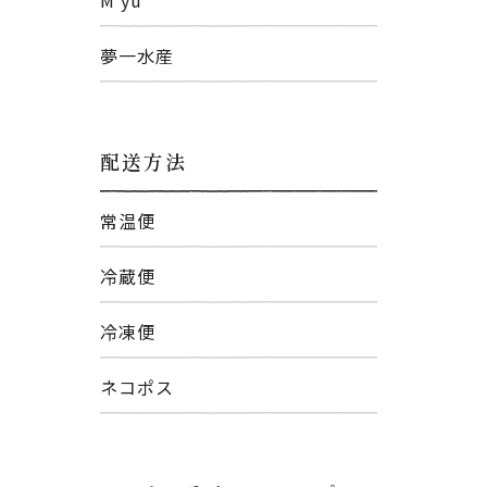
夢一水産
配送方法
常温便
冷蔵便
冷凍便
ネコポス